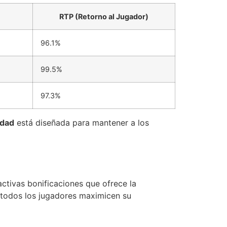
RTP (Retorno al Jugador)
96.1%
99.5%
97.3%
edad
está diseñada para mantener a los
ractivas bonificaciones que ofrece la
 todos los jugadores maximicen su