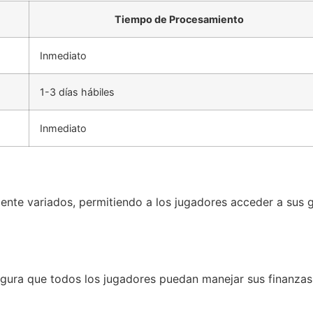
Tiempo de Procesamiento
Inmediato
1-3 días hábiles
Inmediato
ente variados, permitiendo a los jugadores acceder a sus g
gura que todos los jugadores puedan manejar sus finanza