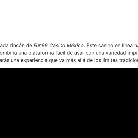
cada rincón de
Fun88 Casino México
. Este casino en línea
ombina una plataforma fácil de usar con una variedad impr
rás una experiencia que va más allá de los límites tradicio