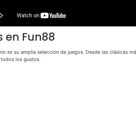
s en Fun88
ino
es su amplia selección de juegos. Desde las clásicas m
todos los gustos.