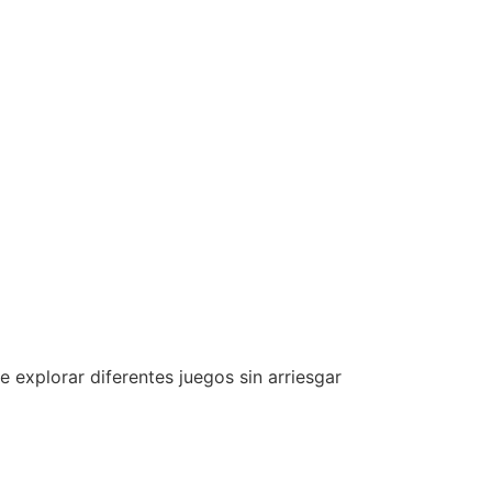
 explorar diferentes juegos sin arriesgar