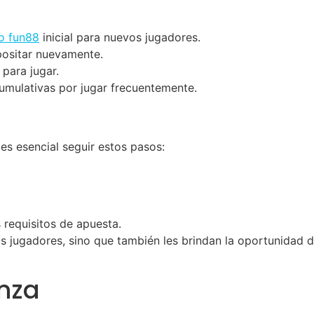
o fun88
inicial para nuevos jugadores.
positar nuevamente.
para jugar.
ulativas por jugar frecuentemente.
s esencial seguir estos pasos:
s requisitos de apuesta.
s jugadores, sino que también les brindan la oportunidad de
nza