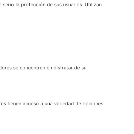
serio la protección de sus usuarios. Utilizan
dores se concentren en disfrutar de su
res tienen acceso a una variedad de opciones