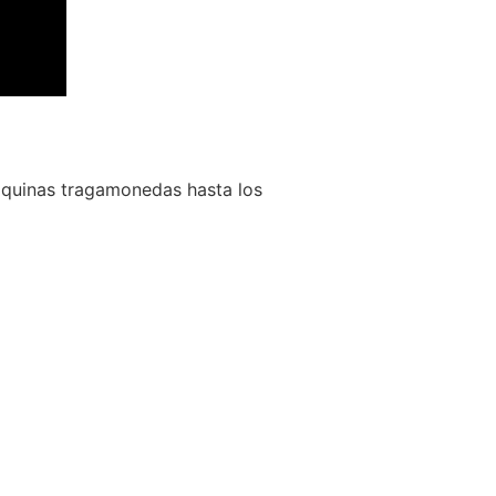
áquinas tragamonedas hasta los