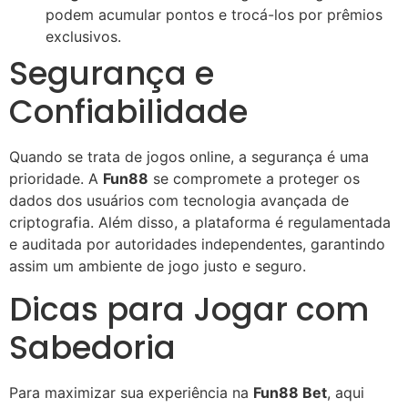
podem acumular pontos e trocá-los por prêmios
exclusivos.
Segurança e
Confiabilidade
Quando se trata de jogos online, a segurança é uma
prioridade. A
Fun88
se compromete a proteger os
dados dos usuários com tecnologia avançada de
criptografia. Além disso, a plataforma é regulamentada
e auditada por autoridades independentes, garantindo
assim um ambiente de jogo justo e seguro.
Dicas para Jogar com
Sabedoria
Para maximizar sua experiência na
Fun88 Bet
, aqui