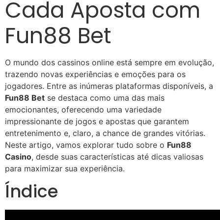
Cada Aposta com
Fun88 Bet
O mundo dos cassinos online está sempre em evolução,
trazendo novas experiências e emoções para os
jogadores. Entre as inúmeras plataformas disponíveis, a
Fun88 Bet
se destaca como uma das mais
emocionantes, oferecendo uma variedade
impressionante de jogos e apostas que garantem
entretenimento e, claro, a chance de grandes vitórias.
Neste artigo, vamos explorar tudo sobre o
Fun88
Casino
, desde suas características até dicas valiosas
para maximizar sua experiência.
Índice