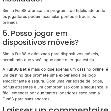
Sim, a Fun88 oferece um programa de fidelidade onde
os jogadores podem acumular pontos e trocar por
prêmios.
5. Posso jogar em
dispositivos móveis?
Sim, a Fun88 é otimizada para dispositivos móveis,
permitindo que você jogue onde quer que esteja.
A
Fun88 Bet
é mais do que apenas um cassino online; é
um destino que promete uma experiência de jogo
emocionante e segura. Com uma variedade de jogos,
bônus atraentes e um compromisso com a segurança, é
fácil entender por que tantos jogadores escolhem a
Fun88 para suas apostas.
Laisser un commentaire