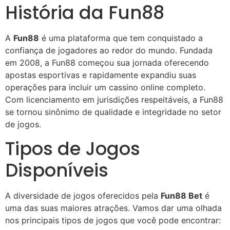
História da Fun88
A
Fun88
é uma plataforma que tem conquistado a
confiança de jogadores ao redor do mundo. Fundada
em 2008, a Fun88 começou sua jornada oferecendo
apostas esportivas e rapidamente expandiu suas
operações para incluir um cassino online completo.
Com licenciamento em jurisdições respeitáveis, a Fun88
se tornou sinônimo de qualidade e integridade no setor
de jogos.
Tipos de Jogos
Disponíveis
A diversidade de jogos oferecidos pela
Fun88 Bet
é
uma das suas maiores atrações. Vamos dar uma olhada
nos principais tipos de jogos que você pode encontrar: