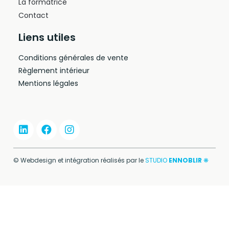
La formatrice
Contact
Liens utiles
Conditions générales de vente
Règlement intérieur
Mentions légales
© Webdesign et intégration réalisés par le
STUDIO
ENNOBLIR
❋