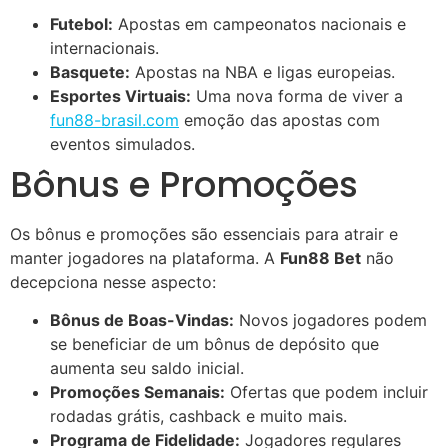
Futebol:
Apostas em campeonatos nacionais e
internacionais.
Basquete:
Apostas na NBA e ligas europeias.
Esportes Virtuais:
Uma nova forma de viver a
fun88-brasil.com
emoção das apostas com
eventos simulados.
Bônus e Promoções
Os bônus e promoções são essenciais para atrair e
manter jogadores na plataforma. A
Fun88 Bet
não
decepciona nesse aspecto:
Bônus de Boas-Vindas:
Novos jogadores podem
se beneficiar de um bônus de depósito que
aumenta seu saldo inicial.
Promoções Semanais:
Ofertas que podem incluir
rodadas grátis, cashback e muito mais.
Programa de Fidelidade:
Jogadores regulares