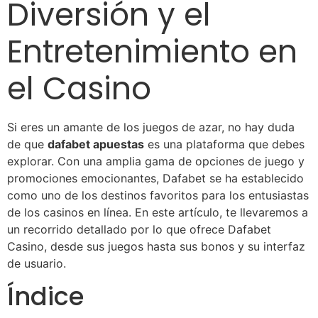
Diversión y el
Entretenimiento en
el Casino
Si eres un amante de los juegos de azar, no hay duda
de que
dafabet apuestas
es una plataforma que debes
explorar. Con una amplia gama de opciones de juego y
promociones emocionantes, Dafabet se ha establecido
como uno de los destinos favoritos para los entusiastas
de los casinos en línea. En este artículo, te llevaremos a
un recorrido detallado por lo que ofrece Dafabet
Casino, desde sus juegos hasta sus bonos y su interfaz
de usuario.
Índice