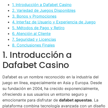
1. Introducción a Dafabet Casino
2. Variedad de Juegos Disponibles
3. Bonos y Promociones
4. Interfaz de Usuario y Experiencia de Juego
5. Métodos de Pago y Retiro
6. Atención al Cliente
7. Seguridad y Licencias
8. Conclusiones Finales
1. Introducción a
Dafabet Casino
Dafabet es un nombre reconocido en la industria del
juego en línea, especialmente en Asia y Europa. Desde
su fundación en 2004, ha crecido exponencialmente,
ofreciendo a sus usuarios un entorno seguro y
emocionante para disfrutar de
dafabet apuestas
. La
plataforma combina tecnología avanzada con un diseño