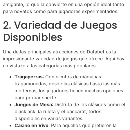
amigable, lo que la convierte en una opción ideal tanto
para novatos como para jugadores experimentados.
2. Variedad de Juegos
Disponibles
Una de las principales atracciones de Dafabet es la
impresionante variedad de juegos que ofrece. Aquí hay
un vistazo a las categorías más populares:
Tragaperras
: Con cientos de máquinas
tragamonedas, desde las clásicas hasta las más
modernas, los jugadores tienen muchas opciones
para probar suerte.
Juegos de Mesa
: Disfruta de los clásicos como el
blackjack, la ruleta y el baccarat, todos
disponibles en varias variantes.
Casino en Vivo
: Para aquellos que prefieren la