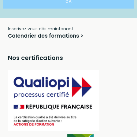
Inscrivez vous dès maintenant
Calendrier des formations >
Nos certifications