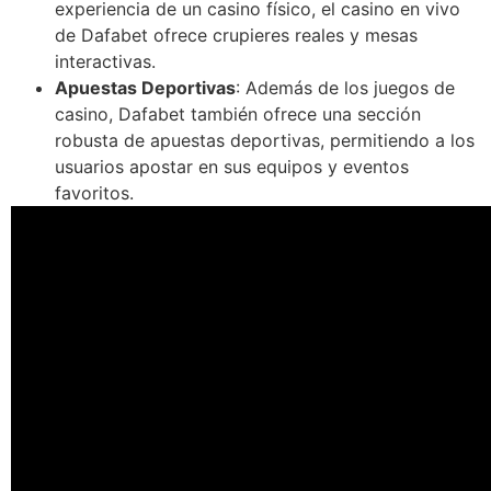
experiencia de un casino físico, el casino en vivo
de Dafabet ofrece crupieres reales y mesas
interactivas.
Apuestas Deportivas
: Además de los juegos de
casino, Dafabet también ofrece una sección
robusta de apuestas deportivas, permitiendo a los
usuarios apostar en sus equipos y eventos
favoritos.