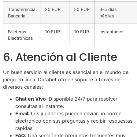
Transferencia
20 EUR
50 EUR
3-5 días
Bancaria
hábiles
Billeteras
10 EUR
10 EUR
Instantáneo
Electrónicas
6. Atención al Cliente
Un buen servicio al cliente es esencial en el mundo del
juego en línea. Dafabet ofrece soporte a través de
diversos canales:
Chat en Vivo
: Disponible 24/7 para resolver
consultas al instante.
Email
: Los jugadores pueden enviar un correo
electrónico con sus preguntas y recibir respuestas
rápidas.
FAQ
: Una sección de preguntas frecuentes muy