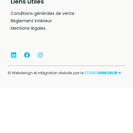
Liens utiles
Conditions générales de vente
Règlement intérieur
Mentions légales
© Webdesign et intégration réalisés par le
STUDIO
ENNOBLIR
❋