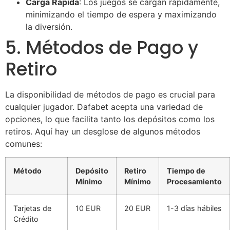
Carga Rápida
: Los juegos se cargan rápidamente,
minimizando el tiempo de espera y maximizando
la diversión.
5. Métodos de Pago y
Retiro
La disponibilidad de métodos de pago es crucial para
cualquier jugador. Dafabet acepta una variedad de
opciones, lo que facilita tanto los depósitos como los
retiros. Aquí hay un desglose de algunos métodos
comunes:
Método
Depósito
Retiro
Tiempo de
Mínimo
Mínimo
Procesamiento
Tarjetas de
10 EUR
20 EUR
1-3 días hábiles
Crédito