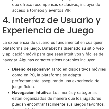
que ofrece recompensas exclusivas, incluyendo
acceso a torneos y eventos VIP.
4. Interfaz de Usuario y
Experiencia de Juego
La experiencia de usuario es fundamental en cualquier
plataforma de juego. Dafabet ha diseñado su sitio web
y aplicación móvil para que sean intuitivos y fáciles de
navegar. Algunas características notables incluyen:
Diseño Responsive
: Tanto en dispositivos móviles
como en PC, la plataforma se adapta
perfectamente, asegurando una experiencia de
juego fluida.
Navegación Intuitiva
: Los menús y categorías
están organizados de manera que los jugadores
puedan encontrar fácilmente sus juegos favoritos.