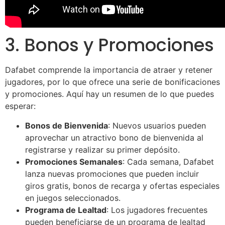
3. Bonos y Promociones
Dafabet comprende la importancia de atraer y retener
jugadores, por lo que ofrece una serie de bonificaciones
y promociones. Aquí hay un resumen de lo que puedes
esperar:
Bonos de Bienvenida
: Nuevos usuarios pueden
aprovechar un atractivo bono de bienvenida al
registrarse y realizar su primer depósito.
Promociones Semanales
: Cada semana, Dafabet
lanza nuevas promociones que pueden incluir
giros gratis, bonos de recarga y ofertas especiales
en juegos seleccionados.
Programa de Lealtad
: Los jugadores frecuentes
pueden beneficiarse de un programa de lealtad