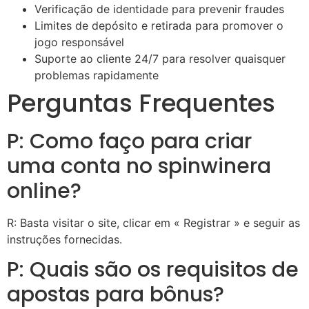
Verificação de identidade para prevenir fraudes
Limites de depósito e retirada para promover o
jogo responsável
Suporte ao cliente 24/7 para resolver quaisquer
problemas rapidamente
Perguntas Frequentes
P: Como faço para criar
uma conta no spinwinera
online?
R: Basta visitar o site, clicar em « Registrar » e seguir as
instruções fornecidas.
P: Quais são os requisitos de
apostas para bônus?