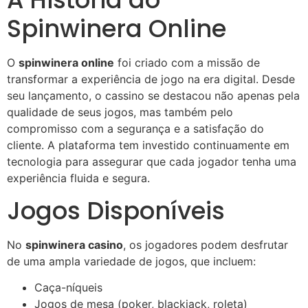
Spinwinera Online
O
spinwinera online
foi criado com a missão de
transformar a experiência de jogo na era digital. Desde
seu lançamento, o cassino se destacou não apenas pela
qualidade de seus jogos, mas também pelo
compromisso com a segurança e a satisfação do
cliente. A plataforma tem investido continuamente em
tecnologia para assegurar que cada jogador tenha uma
experiência fluida e segura.
Jogos Disponíveis
No
spinwinera casino
, os jogadores podem desfrutar
de uma ampla variedade de jogos, que incluem:
Caça-níqueis
Jogos de mesa (poker, blackjack, roleta)