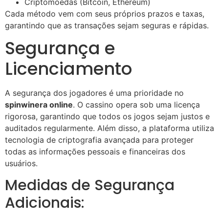
Criptomoedas (Bitcoin, Ethereum)
Cada método vem com seus próprios prazos e taxas,
garantindo que as transações sejam seguras e rápidas.
Segurança e
Licenciamento
A segurança dos jogadores é uma prioridade no
spinwinera online
. O cassino opera sob uma licença
rigorosa, garantindo que todos os jogos sejam justos e
auditados regularmente. Além disso, a plataforma utiliza
tecnologia de criptografia avançada para proteger
todas as informações pessoais e financeiras dos
usuários.
Medidas de Segurança
Adicionais: