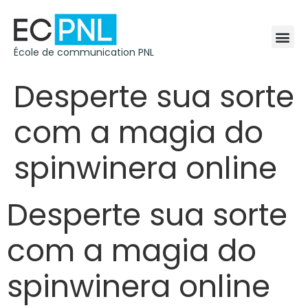
École de communication PNL
Desperte sua sorte
com a magia do
spinwinera online
Desperte sua sorte
com a magia do
spinwinera online