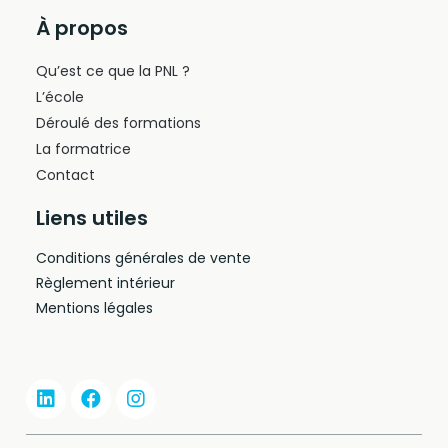
À propos
Qu’est ce que la PNL ?
L’école
Déroulé des formations
La formatrice
Contact
Liens utiles
Conditions générales de vente
Règlement intérieur
Mentions légales