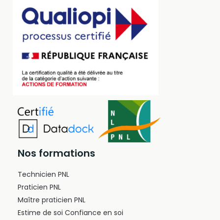
Nos formations
Technicien PNL
Praticien PNL
Maître praticien PNL
Estime de soi Confiance en soi