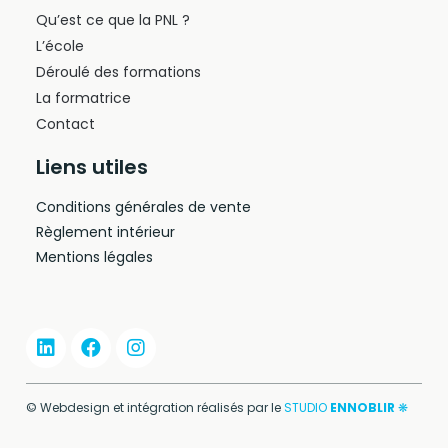
Qu’est ce que la PNL ?
L’école
Déroulé des formations
La formatrice
Contact
Liens utiles
Conditions générales de vente
Règlement intérieur
Mentions légales
© Webdesign et intégration réalisés par le
STUDIO
ENNOBLIR
❋