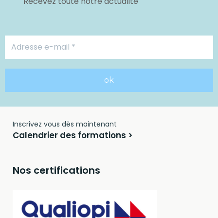
Recevez toute notre actualité
Adresse
e-
mail
*
Inscrivez vous dès maintenant
Calendrier des formations >
Nos certifications