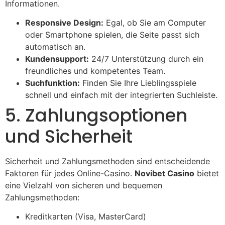
Informationen.
Responsive Design:
Egal, ob Sie am Computer
oder Smartphone spielen, die Seite passt sich
automatisch an.
Kundensupport:
24/7 Unterstützung durch ein
freundliches und kompetentes Team.
Suchfunktion:
Finden Sie Ihre Lieblingsspiele
schnell und einfach mit der integrierten Suchleiste.
5. Zahlungsoptionen
und Sicherheit
Sicherheit und Zahlungsmethoden sind entscheidende
Faktoren für jedes Online-Casino.
Novibet Casino
bietet
eine Vielzahl von sicheren und bequemen
Zahlungsmethoden:
Kreditkarten (Visa, MasterCard)