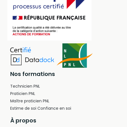
Nos formations
Technicien PNL
Praticien PNL
Maître praticien PNL
Estime de soi Confiance en soi
À propos