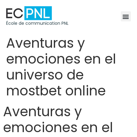
École de communication PNL
Aventuras y
emociones en el
universo de
mostbet online
Aventuras y
emociones en el