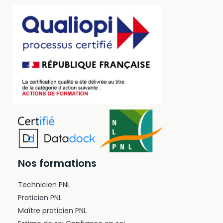
Nos formations
Technicien PNL
Praticien PNL
Maître praticien PNL