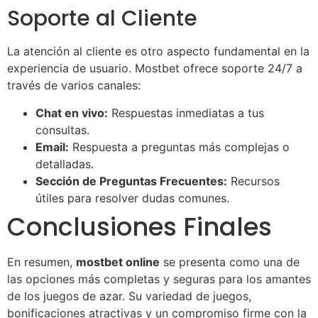
Soporte al Cliente
La atención al cliente es otro aspecto fundamental en la
experiencia de usuario. Mostbet ofrece soporte 24/7 a
través de varios canales:
Chat en vivo:
Respuestas inmediatas a tus
consultas.
Email:
Respuesta a preguntas más complejas o
detalladas.
Sección de Preguntas Frecuentes:
Recursos
útiles para resolver dudas comunes.
Conclusiones Finales
En resumen,
mostbet online
se presenta como una de
las opciones más completas y seguras para los amantes
de los juegos de azar. Su variedad de juegos,
bonificaciones atractivas y un compromiso firme con la