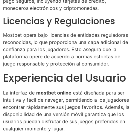
pago seguros, incluyendo tarjetas de crédito,
monederos electrónicos y criptomonedas.
Licencias y Regulaciones
Mostbet opera bajo licencias de entidades reguladoras
reconocidas, lo que proporciona una capa adicional de
confianza para los jugadores. Esto asegura que la
plataforma opere de acuerdo a normas estrictas de
juego responsable y protección al consumidor.
Experiencia del Usuario
La interfaz de
mostbet online
está diseñada para ser
intuitiva y fácil de navegar, permitiendo a los jugadores
encontrar rápidamente sus juegos favoritos. Además, la
disponibilidad de una versión móvil garantiza que los
usuarios puedan disfrutar de sus juegos preferidos en
cualquier momento y lugar.