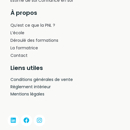
Estime de soi Confiance en soi
À propos
Qu’est ce que la PNL ?
L’école
Déroulé des formations
La formatrice
Contact
Liens utiles
Conditions générales de vente
Règlement intérieur
Mentions légales