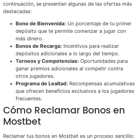
continuación, se presentan algunas de las ofertas más
destacadas:
Bono de Bienvenida:
Un porcentaje de tu primer
depósito que te permite comenzar a jugar con
más dinero.
Bonos de Recarga:
Incentivos para realizar
depósitos adicionales a lo largo del tiempo.
Torneos y Competencias:
Oportunidades para
ganar premios adicionales al competir contra
otros jugadores.
Programa de Lealtad:
Recompensas acumulativas
que ofrecen beneficios exclusivos a los jugadores
frecuentes.
Cómo Reclamar Bonos en
Mostbet
Reclamar tus bonos en Mostbet es un proceso sencillo: