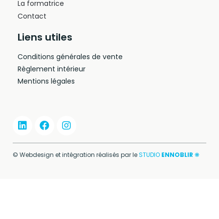
La formatrice
Contact
Liens utiles
Conditions générales de vente
Règlement intérieur
Mentions légales
© Webdesign et intégration réalisés par le
STUDIO
ENNOBLIR
❋