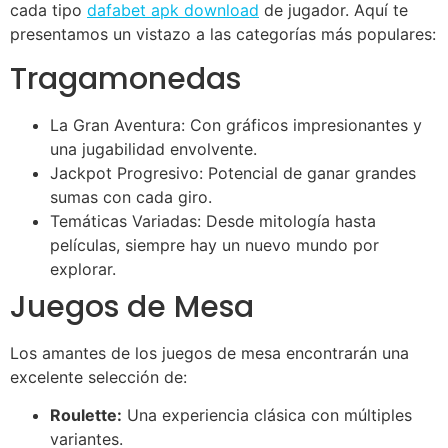
cada tipo
dafabet apk download
de jugador. Aquí te
presentamos un vistazo a las categorías más populares:
Tragamonedas
La Gran Aventura: Con gráficos impresionantes y
una jugabilidad envolvente.
Jackpot Progresivo: Potencial de ganar grandes
sumas con cada giro.
Temáticas Variadas: Desde mitología hasta
películas, siempre hay un nuevo mundo por
explorar.
Juegos de Mesa
Los amantes de los juegos de mesa encontrarán una
excelente selección de:
Roulette:
Una experiencia clásica con múltiples
variantes.