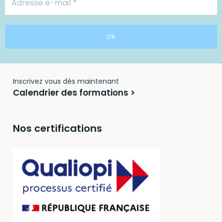
e-
mail
*
Inscrivez vous dès maintenant
Calendrier des formations >
Nos certifications