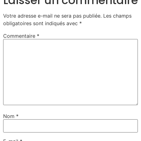
Laisser un commentaire
Votre adresse e-mail ne sera pas publiée.
Les champs
obligatoires sont indiqués avec
*
Commentaire
*
Nom
*