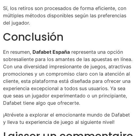
Sí, los retiros son procesados de forma eficiente, con
múltiples métodos disponibles según las preferencias
del jugador.
Conclusión
En resumen,
Dafabet España
representa una opción
sobresaliente para los amantes de las apuestas en línea.
Con una diversidad impresionante de juegos, atractivas
promociones y un compromiso claro con la atención al
cliente, esta plataforma está diseñada para ofrecer una
experiencia excepcional a todos sus usuarios. Ya sea
que seas un jugador experimentado o un principiante,
Dafabet tiene algo que ofrecerte.
¡Atrévete a explorar el emocionante mundo de Dafabet
y lleva tu experiencia de juego al siguiente nivel!