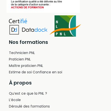
Nos formations
Technicien PNL
Praticien PNL
Maître praticien PNL
Estime de soi Confiance en soi
À propos
Qu’est ce que la PNL ?
L’école
Déroulé des formations