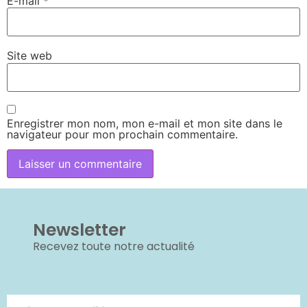
E-mail
*
Site web
Enregistrer mon nom, mon e-mail et mon site dans le
navigateur pour mon prochain commentaire.
Newsletter
Recevez toute notre actualité
Adresse