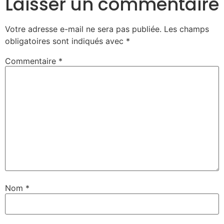
Laisser un commentaire
Votre adresse e-mail ne sera pas publiée.
Les champs
obligatoires sont indiqués avec
*
Commentaire
*
Nom
*