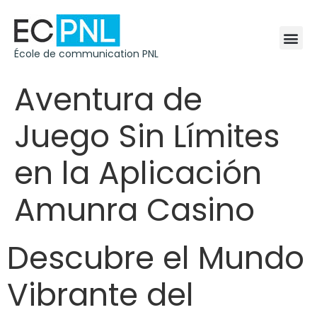
École de communication PNL
Aventura de
Juego Sin Límites
en la Aplicación
Amunra Casino
Descubre el Mundo
Vibrante del