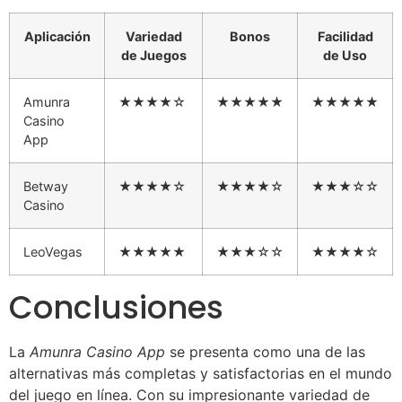
Aplicación
Variedad
Bonos
Facilidad
de Juegos
de Uso
Amunra
★★★★☆
★★★★★
★★★★★
Casino
App
Betway
★★★★☆
★★★★☆
★★★☆☆
Casino
LeoVegas
★★★★★
★★★☆☆
★★★★☆
Conclusiones
La
Amunra Casino App
se presenta como una de las
alternativas más completas y satisfactorias en el mundo
del juego en línea. Con su impresionante variedad de