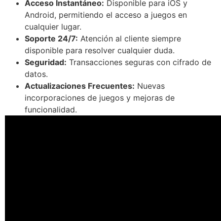
Acceso Instantáneo:
Disponible para iOS y
Android, permitiendo el acceso a juegos en
cualquier lugar.
Soporte 24/7:
Atención al cliente siempre
disponible para resolver cualquier duda.
Seguridad:
Transacciones seguras con cifrado de
datos.
Actualizaciones Frecuentes:
Nuevas
incorporaciones de juegos y mejoras de
funcionalidad.