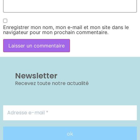
Enregistrer mon nom, mon e-mail et mon site dans le
navigateur pour mon prochain commentaire.
Newsletter
Recevez toute notre actualité
Adresse
e-
mail
*