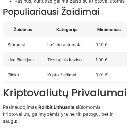
Kasinus, kuriuose galima žaisti su kriptovaliutomis
Populiariausi Žaidimai
Žaidimas
Kategorija
Minimumas
Starburst
Lošimo automatai
0.10 €
Live Blackjack
Tiesioginis kazino
1.00 €
Plinko
Kripto žaidimai
0.01 €
Kriptovaliutų Privalumai
Pasinaudojimas
Rollbit Lithuania
siūlomomis
kriptovaliutų galimybėmis yra ne tik patogu, bet ir
saugu: