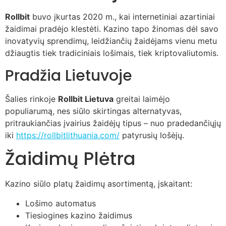
Rollbit
buvo įkurtas 2020 m., kai internetiniai azartiniai
žaidimai pradėjo klestėti. Kazino tapo žinomas dėl savo
inovatyvių sprendimų, leidžiančių žaidėjams vienu metu
džiaugtis tiek tradiciniais lošimais, tiek kriptovaliutomis.
Pradžia Lietuvoje
Šalies rinkoje
Rollbit Lietuva
greitai laimėjo
populiarumą, nes siūlo skirtingas alternatyvas,
pritraukiančias įvairius žaidėjų tipus – nuo pradedančiųjų
iki
https://rollbitlithuania.com/
patyrusių lošėjų.
Žaidimų Plėtra
Kazino siūlo platų žaidimų asortimentą, įskaitant:
Lošimo automatus
Tiesiogines kazino žaidimus