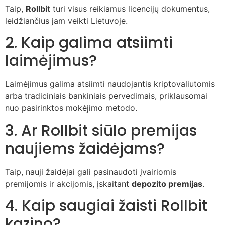
Taip,
Rollbit
turi visus reikiamus licencijų dokumentus,
leidžiančius jam veikti Lietuvoje.
2. Kaip galima atsiimti
laimėjimus?
Laimėjimus galima atsiimti naudojantis kriptovaliutomis
arba tradiciniais bankiniais pervedimais, priklausomai
nuo pasirinktos mokėjimo metodo.
3. Ar Rollbit siūlo premijas
naujiems žaidėjams?
Taip, nauji žaidėjai gali pasinaudoti įvairiomis
premijomis ir akcijomis, įskaitant
depozito premijas
.
4. Kaip saugiai žaisti Rollbit
kazino?