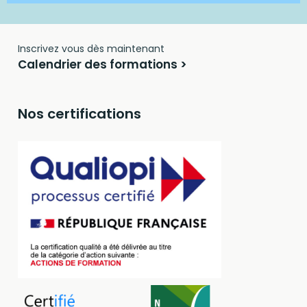
Inscrivez vous dès maintenant
Calendrier des formations >
Nos certifications