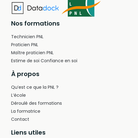
Nos formations
Technicien PNL
Praticien PNL
Maître praticien PNL
Estime de soi Confiance en soi
À propos
Qu’est ce que la PNL ?
L’école
Déroulé des formations
La formatrice
Contact
Liens utiles