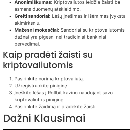
Anonimiškumas:
Kriptovaliutos leidžia žaisti be
asmens duomenų atskleidimo.
Greiti sandoriai:
Lėšų įnešimas ir išėmimas įvyksta
akimirksniu.
Mažesni mokesčiai:
Sandoriai su kriptovaliutomis
dažnai yra pigesni nei tradiciniai bankiniai
pervedimai.
Kaip pradėti žaisti su
kriptovaliutomis
Pasirinkite norimą kriptovaliutą.
Užregistruokite piniginę.
Įneškite lėšas į Rollbit kazino naudojant savo
kriptovaliutos piniginę.
Pasirinkite žaidimą ir pradėkite žaisti!
Dažni Klausimai