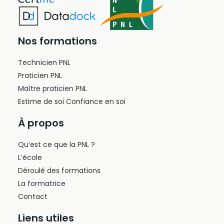
Nos formations
Technicien PNL
Praticien PNL
Maître praticien PNL
Estime de soi Confiance en soi
À propos
Qu’est ce que la PNL ?
L’école
Déroulé des formations
La formatrice
Contact
Liens utiles