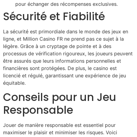
pour échanger des récompenses exclusives.
Sécurité et Fiabilité
La sécurité est primordiale dans le monde des jeux en
ligne, et Million Casino FR ne prend pas ce sujet à la
légère. Grâce à un cryptage de pointe et à des
processus de vérification rigoureux, les joueurs peuvent
être assurés que leurs informations personnelles et
financières sont protégées. De plus, le casino est
licencié et régulé, garantissant une expérience de jeu
équitable.
Conseils pour un Jeu
Responsable
Jouer de manière responsable est essentiel pour
maximiser le plaisir et minimiser les risques. Voici