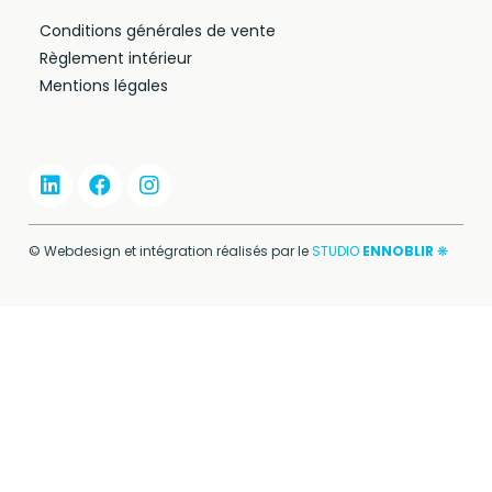
Conditions générales de vente
Règlement intérieur
Mentions légales
© Webdesign et intégration réalisés par le
STUDIO
ENNOBLIR
❋