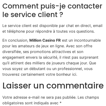
Comment puis-je contacter
le service client ?
Le service client est disponible par chat en direct, email
et téléphone pour répondre à toutes vos questions.
En conclusion,
Million Casino FR
est un incontournable
pour les amateurs de jeux en ligne. Avec son offre
diversifiée, ses promotions attractives et son
engagement envers la sécurité, il n’est pas surprenant
qu’il attirent des milliers de joueurs chaque jour. Que
vous soyez un débutant ou un professionnel, vous
trouverez certainement votre bonheur ici.
Laisser un commentaire
Votre adresse e-mail ne sera pas publiée.
Les champs
obligatoires sont indiqués avec
*