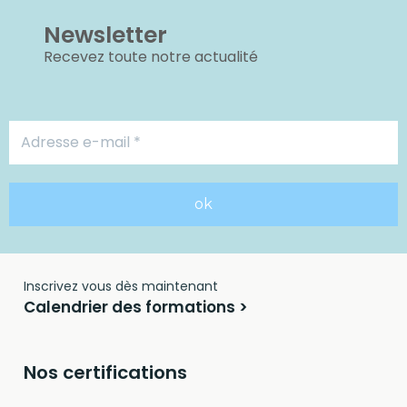
Newsletter
Recevez toute notre actualité
Adresse
e-
mail
*
Inscrivez vous dès maintenant
Calendrier des formations >
Nos certifications