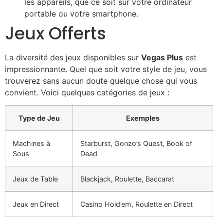
les appareils, que ce soit sur votre ordinateur
portable ou votre smartphone.
Jeux Offerts
La diversité des jeux disponibles sur
Vegas Plus
est
impressionnante. Quel que soit votre style de jeu, vous
trouverez sans aucun doute quelque chose qui vous
convient. Voici quelques catégories de jeux :
Type de Jeu
Exemples
Machines à
Starburst, Gonzo’s Quest, Book of
Sous
Dead
Jeux de Table
Blackjack, Roulette, Baccarat
Jeux en Direct
Casino Hold’em, Roulette en Direct