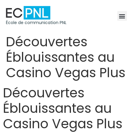
École de communication PNL
Découvertes
Éblouissantes au
Casino Vegas Plus
Découvertes
Éblouissantes au
Casino Vegas Plus