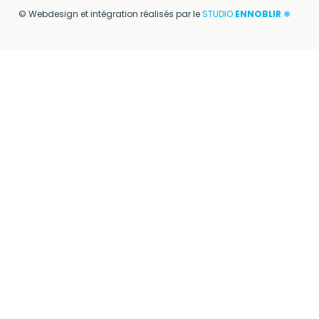
© Webdesign et intégration réalisés par le
STUDIO
ENNOBLIR
❋