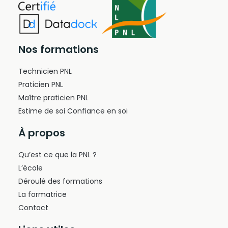
Nos formations
Technicien PNL
Praticien PNL
Maître praticien PNL
Estime de soi Confiance en soi
À propos
Qu’est ce que la PNL ?
L’école
Déroulé des formations
La formatrice
Contact