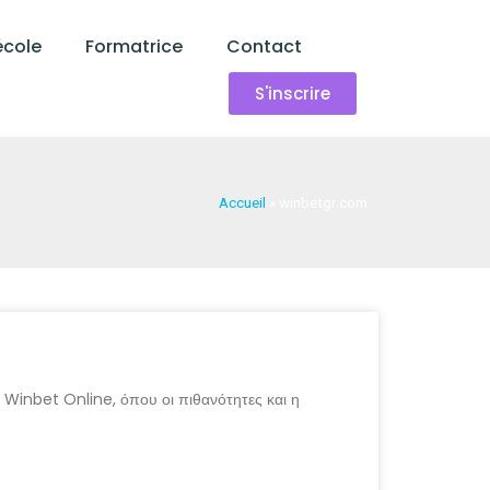
école
Formatrice
Contact
S'inscrire
Accueil
»
winbetgr.com
Winbet Online, όπου οι πιθανότητες και η