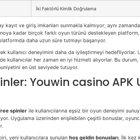
İki Faktörlü Kimlik Doğrulama
 kayıt ve giriş imkanları sunmakla kalmıyor; aynı zamanda ge
asinoya kadar birçok farklı oyun türünü destekleyen platform
arı platformda daha uzun süre tutmayı başarıyor.
yerek kullanıcı deneyimini daha da iyileştirmeyi hedefliyorla
nde kullanıcılar her zaman en iyi hizmeti alıyorlar. Bu durum
uniyetini en üst seviyede tutuyor.
pinler: Youwin casino APK
free spinler
ile kullanıcılarına eşsiz bir oyun deneyimi sunuy
iyor. Uygulama üzerinden erişilebilen çeşitli bonuslar, oyunc
r.
ri, yeni kullanıcılara sunulan
hoş geldin bonusları
. İlk kez