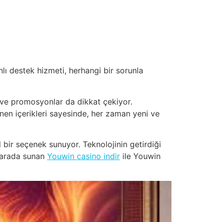
anlı destek hizmeti, herhangi bir sorunla
 ve promosyonlar da dikkat çekiyor.
lenen içerikleri sayesinde, her zaman yeni ve
bir seçenek sunuyor. Teknolojinin getirdiği
r arada sunan
Youwin casino indir
ile Youwin