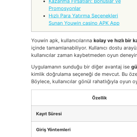
Kazanma Fırsatları: Bonuslar ve
Promosyonlar
Hızlı Para Yatırma Seçenekleri
Sunan Youwin casino APK App
Youwin apk, kullanıcılarına
kolay ve hızlı bir k
içinde tamamlanabiliyor. Kullanıcı dostu arayü
kullanıcılar zaman kaybetmeden oyun deneyiml
Uygulamanın sunduğu bir diğer avantaj ise
gü
kimlik doğrulama seçeneği de mevcut. Bu özellik
Böylece, kullanıcılar gönül rahatlığıyla oyun o
Özellik
Kayıt Süresi
Giriş Yöntemleri