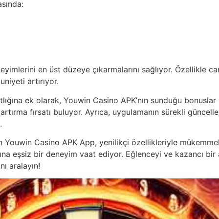
asında:
eneyimlerini en üst düzeye çıkarmalarını sağlıyor. Özellikle c
iyeti artırıyor.
tlığına ek olarak, Youwin Casino APK’nın sunduğu bonuslar
ı artırma fırsatı buluyor. Ayrıca, uygulamanın sürekli güncel
.
n Youwin Casino APK App, yenilikçi özellikleriyle mükemmel 
arına eşsiz bir deneyim vaat ediyor. Eğlenceyi ve kazancı bi
nı aralayın!