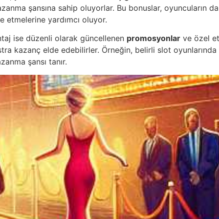
 kazanma şansına sahip oluyorlar. Bu bonuslar, oyuncuların
e etmelerine yardımcı oluyor.
taj ise düzenli olarak güncellenen
promosyonlar
ve özel et
 kazanç elde edebilirler. Örneğin, belirli slot oyunlarında g
zanma şansı tanır.