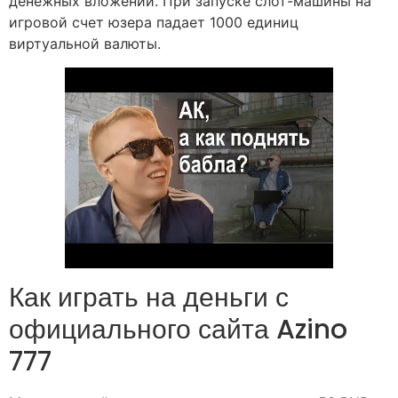
денежных вложений. При запуске слот-машины на
игровой счет юзера падает 1000 единиц
виртуальной валюты.
Как играть на деньги с
официального сайта Azino
777