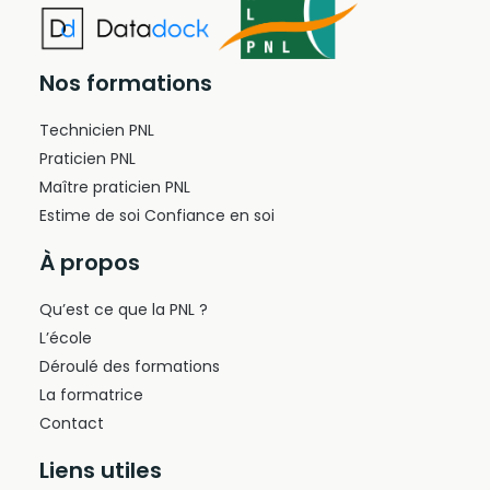
Nos formations
Technicien PNL
Praticien PNL
Maître praticien PNL
Estime de soi Confiance en soi
À propos
Qu’est ce que la PNL ?
L’école
Déroulé des formations
La formatrice
Contact
Liens utiles