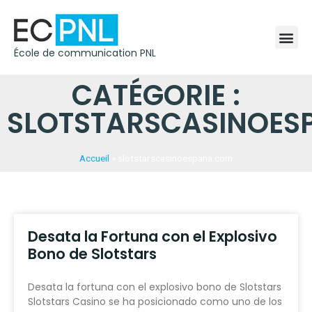
École de communication PNL
CATÉGORIE :
SLOTSTARSCASINOES
Accueil
»
slotstarscasinoespana.com
Desata la Fortuna con el Explosivo
Bono de Slotstars
Desata la fortuna con el explosivo bono de Slotstars
Slotstars Casino se ha posicionado como uno de los